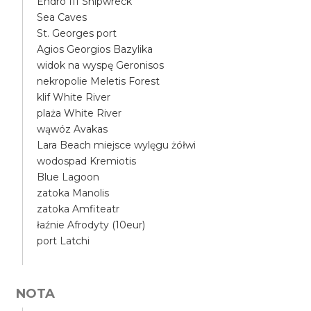
Endro III Shipwreck
Sea Caves
St. Georges port
Agios Georgios Bazylika
widok na wyspę Geronisos
nekropolie Meletis Forest
klif White River
plaża White River
wąwóz Avakas
Lara Beach miejsce wylęgu żółwi
wodospad Kremiotis
Blue Lagoon
zatoka Manolis
zatoka Amfiteatr
łaźnie Afrodyty (10eur)
port Latchi
NOTA