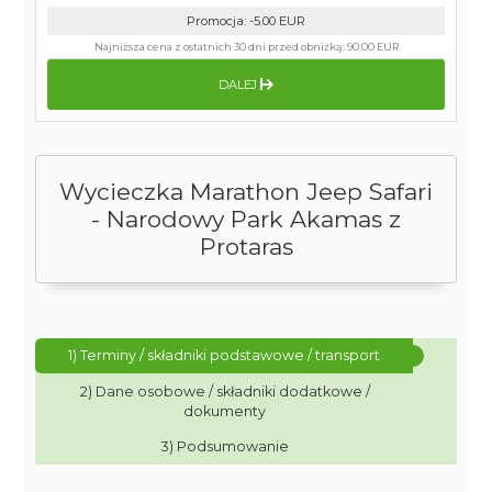
Promocja
:
-5.00
EUR
Najniższa cena z ostatnich 30 dni przed obniżką:
90.00 EUR
DALEJ
Wycieczka Marathon Jeep Safari
- Narodowy Park Akamas z
Protaras
1) Terminy / składniki podstawowe / transport
2) Dane osobowe / składniki dodatkowe /
dokumenty
3) Podsumowanie