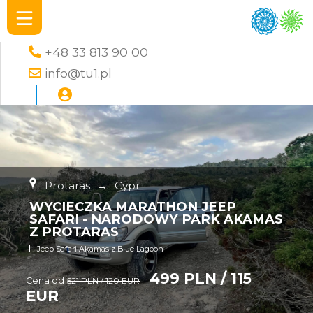
+48 33 813 90 00
info@tu1.pl
Protaras
→
Cypr
WYCIECZKA MARATHON JEEP
SAFARI - NARODOWY PARK AKAMAS
Z PROTARAS
Jeep Safari Akamas z Blue Lagoon
499 PLN / 115
Cena od
521 PLN / 120 EUR
EUR