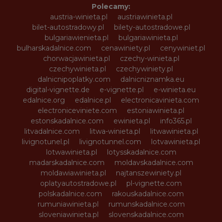
Polecamy:
austria-winieta.pl
austriawinieta.pl
bilet-autostradowy.pl
bilety-autostradowe.pl
bulgariawienieta.pl
bulgariawinieta.pl
bulharskadalnice.com
cenawiniety.pl
cenywiniet.pl
chorwacjawinieta.pl
czechy-winieta.pl
czechywinieta.pl
czechywiniety.pl
dalnicnipoplatky.com
dalnicniznamka.eu
digital-vignette.de
e-vignette.pl
e-winieta.eu
edalnice.org
edalnice.pl
electronicavinieta.com
electroniceviniete.com
estoniawinieta.pl
estonskadalnice.com
ewinieta.pl
info365.pl
litvadalnice.com
litwa-winieta.pl
litwawinieta.pl
livignotunel.pl
livignotunnel.com
lotvawinieta.pl
lotwawinieta.pl
lotysskadalnice.com
madarskadalnice.com
moldavskadalnice.com
moldawiawinieta.pl
najtanszewiniety.pl
oplatyautostradowe.pl
pl-vignette.com
polskadalnice.com
rakouskadalnice.com
rumuniawinieta.pl
rumunskadalnice.com
sloveniawinieta.pl
slovenskadalnice.com