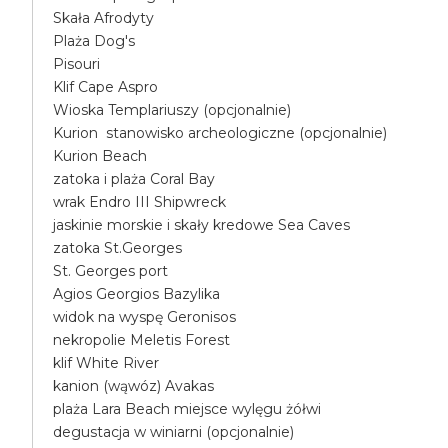
Skała Afrodyty
Plaża Dog's
Pisouri
Klif Cape Aspro
Wioska Templariuszy (opcjonalnie)
Kurion stanowisko archeologiczne (opcjonalnie)
Kurion Beach
zatoka i plaża Coral Bay
wrak Endro III Shipwreck
jaskinie morskie i skały kredowe Sea Caves
zatoka St.Georges
St. Georges port
Agios Georgios Bazylika
widok na wyspę Geronisos
nekropolie Meletis Forest
klif White River
kanion (wąwóz) Avakas
plaża Lara Beach miejsce wylęgu żółwi
degustacja w winiarni (opcjonalnie)