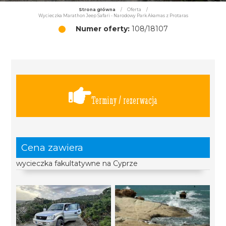
Strona główna
/
Oferta
/
Wycieczka Marathon Jeep Safari - Narodowy Park Akamas z Protaras
Numer oferty:
108/18107
Terminy / rezerwacja
Cena zawiera
wycieczka fakultatywne na Cyprze