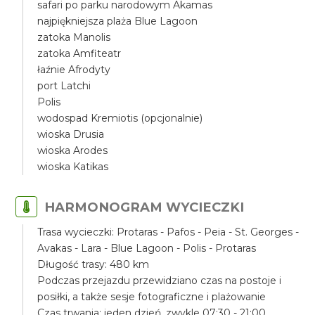
safari po parku narodowym Akamas
najpiękniejsza plaża Blue Lagoon
zatoka Manolis
zatoka Amfiteatr
łaźnie Afrodyty
port Latchi
Polis
wodospad Kremiotis (opcjonalnie)
wioska Drusia
wioska Arodes
wioska Katikas
HARMONOGRAM WYCIECZKI
Trasa wycieczki: Protaras - Pafos - Peia - St. Georges -
Avakas - Lara - Blue Lagoon - Polis - Protaras
Długość trasy: 480 km
Podczas przejazdu przewidziano czas na postoje i
posiłki, a także sesje fotograficzne i plażowanie
Czas trwania: jeden dzień, zwykle 07:30 - 21:00