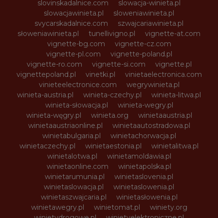
slovinskadalnice.com
slowacja-winieta.pl
slowacjawinieta.pl
sloweniawinieta.pl
svycarskadalnice.com
szwajcariawinieta.pl
słoweniawinieta.pl
tunellivigno.pl
vignette-at.com
vignette-bg.com
vignette-cz.com
vignette-pl.com
vignette-poland.pl
vignette-ro.com
vignette-si.com
vignette.pl
vignettepoland.pl
vinetki.pl
vinietaelectronica.com
vinieteelectronice.com
wegrywinieta.pl
winieta-austria.pl
winieta-czechy.pl
winieta-litwa.pl
winieta-słowacja.pl
winieta-wegry.pl
winieta-węgry.pl
winieta.org
winietaaustria.pl
winietaaustriaonline.pl
winietaautostradowa.pl
winietabulgaria.pl
winietachorwacja.pl
winietaczechy.pl
winietaestonia.pl
winietalitwa.pl
winietalotwa.pl
winietamoldawia.pl
winietaonline.com
winietapolska.pl
winietarumunia.pl
winietaslovenia.pl
winietaslowacja.pl
winietaslowenia.pl
winietaszwajcaria.pl
winietasłowenia.pl
winietawegry.pl
winietomat.pl
winiety.org
winietydrogowe.pl
winietyelektroniczne.pl