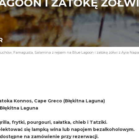
AGOON I ZATOKĘ ŻÓŁWI 
R
uchów, Famagusta, Salamina z rejsem na Blue Lagoon i zatokę żółwi z Ayia Napa
atoka Konnos, Cape Greco (Błękitna Laguna)
i Błękitna Laguna
lla, frytki, pourgouri, sałatka, chleb i Tatziki.
ektować się lampką wina lub napojem bezalkoholowym.
, dostępne na zamówienie przy rezerwacji.