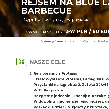
REJSEM NA BLUE L
BARBECUE
Cypr Północny i rejs w pakiecie
347 PLN / 80 EU
Cena od
391 PLN / 90 EUR
Strona główna
/
Oferta
/
Wycieczka Miasto d
NASZE CELE
Rejs poranny z Protaras
Trasa: Wybrzeże Protaras, Famagusta, Z
Przystanki na kąpiel: aż 2, Zatoka Żółwi 
WiFi: Bezpłatne
Bezpłatne jedzenie i 1 napój: Kurczak z gri
W dowolnym momencie rejsu możesz del
Posiłek dla dzieci: Nuggetsy z kurczaka