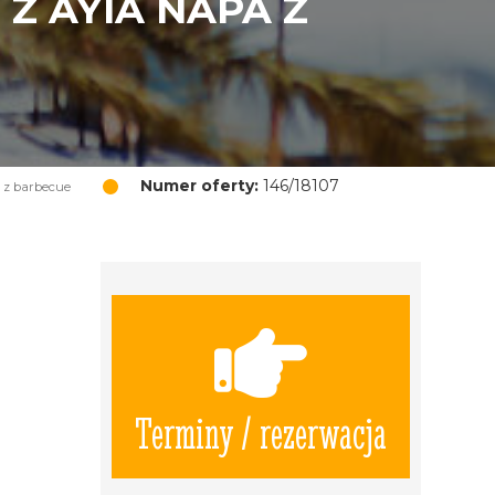
Z AYIA NAPA Z
Numer oferty:
146/18107
 z barbecue
Terminy / rezerwacja