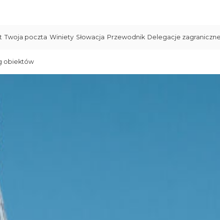
t
Twoja poczta
Winiety
Słowacja
Przewodnik
Delegacje zagraniczn
g obiektów