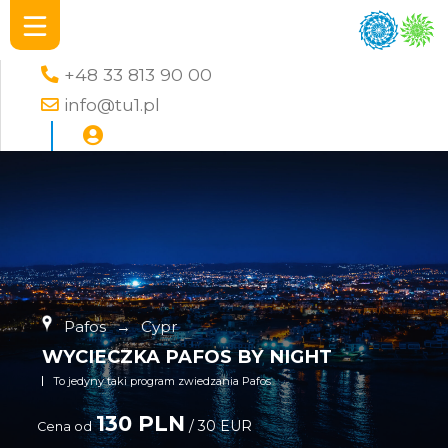
+48 33 813 90 00
info@tu1.pl
Pafos
→
Cypr
WYCIECZKA PAFOS BY NIGHT
To jedyny taki program zwiedzania Pafos
130 PLN
/ 30 EUR
Cena od