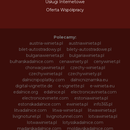
Usługi Internetowe
Oferta Współpracy
Polecamy:
austria-winieta.pl
austriawinieta.pl
bilet-autostradowy.pl
bilety-autostradowe.pl
bulgariawienieta.pl
bulgariawinieta.pl
bulharskadalnice.com
cenawiniety.pl
cenywiniet.pl
chorwacjawinieta.pl
czechy-winieta.pl
czechywinieta.pl
czechywiniety.pl
dalnicnipoplatky.com
dalnicniznamka.eu
digital-vignette.de
e-vignette.pl
e-winieta.eu
edalnice.org
edalnice.pl
electronicavinieta.com
electroniceviniete.com
estoniawinieta.pl
estonskadalnice.com
ewinieta.pl
info365.pl
litvadalnice.com
litwa-winieta.pl
litwawinieta.pl
livignotunel.pl
livignotunnel.com
lotvawinieta.pl
lotwawinieta.pl
lotysskadalnice.com
madarskadalnice.com
moldavskadalnice.com