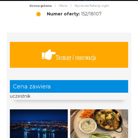
Strona główna
/
Oferta
/
Wycieczka Pafos by night
Numer oferty:
152/18107
Terminy / rezerwacja
Cena zawiera
uczestnik