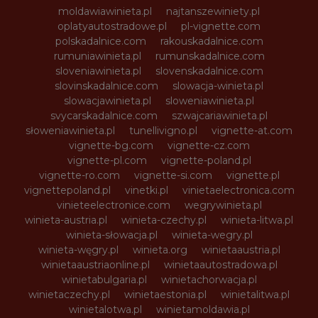
moldawiawinieta.pl
najtanszewiniety.pl
oplatyautostradowe.pl
pl-vignette.com
polskadalnice.com
rakouskadalnice.com
rumuniawinieta.pl
rumunskadalnice.com
sloveniawinieta.pl
slovenskadalnice.com
slovinskadalnice.com
slowacja-winieta.pl
slowacjawinieta.pl
sloweniawinieta.pl
svycarskadalnice.com
szwajcariawinieta.pl
słoweniawinieta.pl
tunellivigno.pl
vignette-at.com
vignette-bg.com
vignette-cz.com
vignette-pl.com
vignette-poland.pl
vignette-ro.com
vignette-si.com
vignette.pl
vignettepoland.pl
vinetki.pl
vinietaelectronica.com
vinieteelectronice.com
wegrywinieta.pl
winieta-austria.pl
winieta-czechy.pl
winieta-litwa.pl
winieta-słowacja.pl
winieta-wegry.pl
winieta-węgry.pl
winieta.org
winietaaustria.pl
winietaaustriaonline.pl
winietaautostradowa.pl
winietabulgaria.pl
winietachorwacja.pl
winietaczechy.pl
winietaestonia.pl
winietalitwa.pl
winietalotwa.pl
winietamoldawia.pl