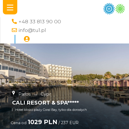
+48 33 813 90 00
info@tu1.pl
Pafos
→
Cypr
CALI RESORT & SPA*****
Hotel blisko plaży Coral Bay, tylko dla dorosłych
1029 PLN
/ 237 EUR
Cena od