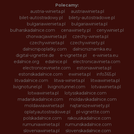
Polecamy:
austria-winieta.pl
austriawinieta.pl
bilet-autostradowy.pl
bilety-autostradowe.pl
bulgariawienieta.pl
bulgariawinieta.pl
bulharskadalnice.com
cenawiniety.pl
cenywiniet.pl
chorwacjawinieta.pl
czechy-winieta.pl
czechywinieta.pl
czechywiniety.pl
dalnicnipoplatky.com
dalnicniznamka.eu
digital-vignette.de
e-vignette.pl
e-winieta.eu
edalnice.org
edalnice.pl
electronicavinieta.com
electroniceviniete.com
estoniawinieta.pl
estonskadalnice.com
ewinieta.pl
info365.pl
litvadalnice.com
litwa-winieta.pl
litwawinieta.pl
livignotunel.pl
livignotunnel.com
lotvawinieta.pl
lotwawinieta.pl
lotysskadalnice.com
madarskadalnice.com
moldavskadalnice.com
moldawiawinieta.pl
najtanszewiniety.pl
oplatyautostradowe.pl
pl-vignette.com
polskadalnice.com
rakouskadalnice.com
rumuniawinieta.pl
rumunskadalnice.com
sloveniawinieta.pl
slovenskadalnice.com