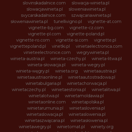
slovinskadalnice.com
slowacja-winieta.pl
slowacjawinieta.pl
sloweniawinieta.pl
svycarskadalnice.com
szwajcariawinieta.pl
słoweniawinieta.pl
tunellivigno.pl
vignette-at.com
vignette-bg.com
vignette-cz.com
vignette-pl.com
vignette-poland.pl
vignette-ro.com
vignette-si.com
vignette.pl
vignettepoland.pl
vinetki.pl
vinietaelectronica.com
vinieteelectronice.com
wegrywinieta.pl
winieta-austria.pl
winieta-czechy.pl
winieta-litwa.pl
winieta-słowacja.pl
winieta-wegry.pl
winieta-węgry.pl
winieta.org
winietaaustria.pl
winietaaustriaonline.pl
winietaautostradowa.pl
winietabulgaria.pl
winietachorwacja.pl
winietaczechy.pl
winietaestonia.pl
winietalitwa.pl
winietalotwa.pl
winietamoldawia.pl
winietaonline.com
winietapolska.pl
winietarumunia.pl
winietaslovenia.pl
winietaslowacja.pl
winietaslowenia.pl
winietaszwajcaria.pl
winietasłowenia.pl
winietawegry.pl
winietomat.pl
winiety.org