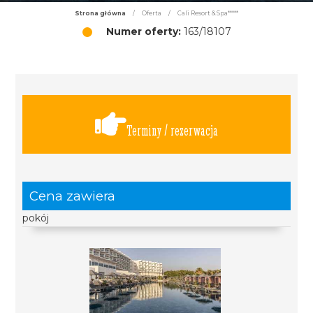
Strona główna
/
Oferta
/
Cali Resort & Spa*****
Numer oferty:
163/18107
Terminy / rezerwacja
Cena zawiera
pokój