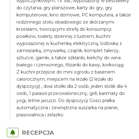
wypoczynkowym, TV Sat, wyposażony w bestsellery
do czytania, gry planszowe, karty do gry, gry
komputerowe, kino domowe, PC komputera, a także
rodzinnego stołu obiadowego ze skórzanymi
krzesłami, tworzącymi strefę do konsumpcji
posiłków, toalety dziennej z lustrem, kuchni
wyposażonej w kuchenkę elektryczną, lodówkę z
zamrażarką, zmywarkę, czajnik, komplet talerzy,
sztućce, garnki, a także szklanki, kielichy do wina
białego i czerwonego, filiżanki do kawy, korkociąg.
Z kuchni przejście do mini ogrodu z basenem
całorocznym, miejscem na leżaki (2 leżaki do
dyspozycji) , dwa stoliki dla 2 osób, jeden stolik dla 4
osób, 1 parasol przeciwsłoneczny, grill, karimaty do
yogi, letnie jacuzzi. Do dyspozycji Gości pralka
automatyczna i zewnętrzna suszarka na pranie,
prasowalnica i żelazko.
RECEPCJA