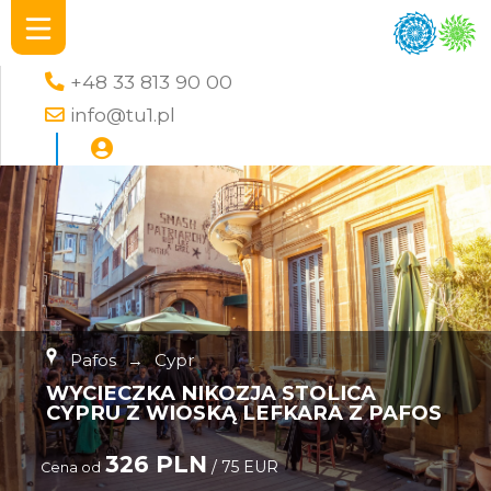
+48 33 813 90 00
info@tu1.pl
Pafos
→
Cypr
WYCIECZKA NIKOZJA STOLICA
CYPRU Z WIOSKĄ LEFKARA Z PAFOS
326 PLN
/ 75 EUR
Cena od