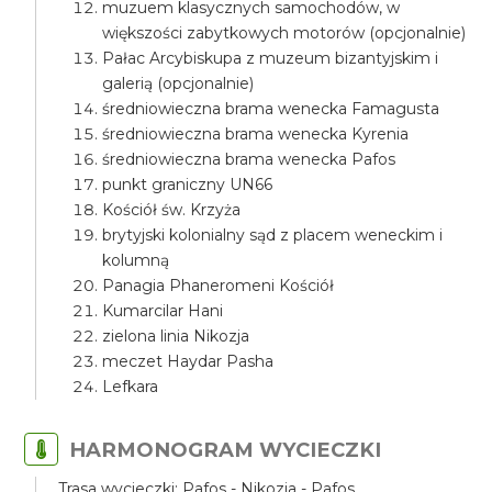
muzuem klasycznych samochodów, w
większości zabytkowych motorów (opcjonalnie)
Pałac Arcybiskupa z muzeum bizantyjskim i
galerią (opcjonalnie)
średniowieczna brama wenecka Famagusta
średniowieczna brama wenecka Kyrenia
średniowieczna brama wenecka Pafos
punkt graniczny UN66
Kościół św. Krzyża
brytyjski kolonialny sąd z placem weneckim i
kolumną
Panagia Phaneromeni Kościół
Kumarcilar Hani
zielona linia Nikozja
meczet Haydar Pasha
Lefkara
HARMONOGRAM WYCIECZKI
Trasa wycieczki: Pafos - Nikozja - Pafos