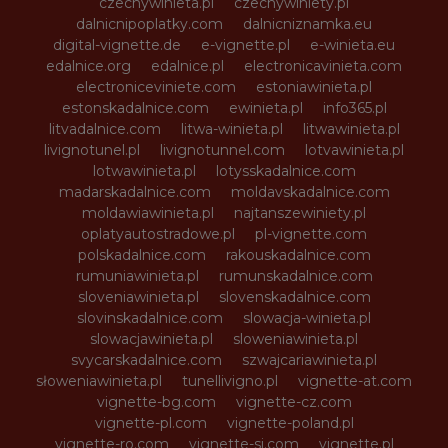
czechywinieta.pl
czechywiniety.pl
dalnicnipoplatky.com
dalnicniznamka.eu
digital-vignette.de
e-vignette.pl
e-winieta.eu
edalnice.org
edalnice.pl
electronicavinieta.com
electroniceviniete.com
estoniawinieta.pl
estonskadalnice.com
ewinieta.pl
info365.pl
litvadalnice.com
litwa-winieta.pl
litwawinieta.pl
livignotunel.pl
livignotunnel.com
lotvawinieta.pl
lotwawinieta.pl
lotysskadalnice.com
madarskadalnice.com
moldavskadalnice.com
moldawiawinieta.pl
najtanszewiniety.pl
oplatyautostradowe.pl
pl-vignette.com
polskadalnice.com
rakouskadalnice.com
rumuniawinieta.pl
rumunskadalnice.com
sloveniawinieta.pl
slovenskadalnice.com
slovinskadalnice.com
slowacja-winieta.pl
slowacjawinieta.pl
sloweniawinieta.pl
svycarskadalnice.com
szwajcariawinieta.pl
słoweniawinieta.pl
tunellivigno.pl
vignette-at.com
vignette-bg.com
vignette-cz.com
vignette-pl.com
vignette-poland.pl
vignette-ro.com
vignette-si.com
vignette.pl