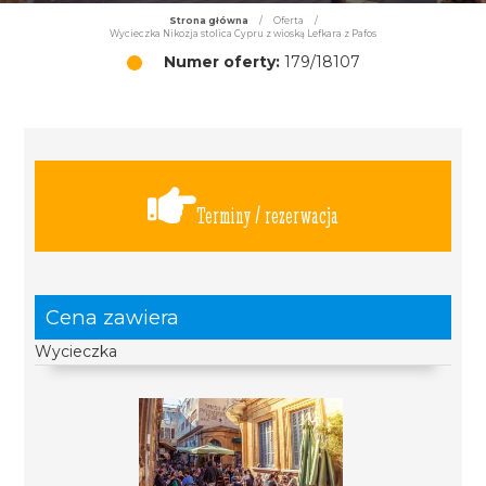
Strona główna
/
Oferta
/
Wycieczka Nikozja stolica Cypru z wioską Lefkara z Pafos
Numer oferty:
179/18107
Terminy / rezerwacja
Cena zawiera
Wycieczka