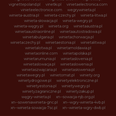
vignettepoland.pl
vinetki.pl
vinietaelectronica.com
vinieteelectronice.com
wegrywinieta.pl
winieta-austria.pl
winieta-czechy.pl
winieta-litwa.pl
winieta-słowacja.pl
winieta-wegry.pl
winieta-węgry.pl
winieta.org
winietaaustria.pl
winietaaustriaonline.pl
winietaautostradowa.pl
winietabulgaria.pl
winietachorwacja.pl
winietaczechy.pl
winietaestonia.pl
winietalitwa.pl
winietalotwa.pl
winietamoldawia.pl
winietaonline.com
winietapolska.pl
winietarumunia.pl
winietaslovenia.pl
winietaslowacja.pl
winietaslowenia.pl
winietaszwajcaria.pl
winietasłowenia.pl
winietawegry.pl
winietomat.pl
winiety.org
winietydrogowe.pl
winietyelektroniczne.pl
winietyestonia.pl
winietywegry.pl
winietyzagraniczne.pl
winietyzakup.pl
węgry-winieta.pl
xn--sowacja-njb.org.pl
xn--soweniawinieta-gnc.pl
xn--wgry-winieta-4vb.pl
xn--winieta-sowacja-7sc.pl
xn--winieta-wgry-dwb.pl