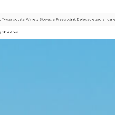
t
Twoja poczta
Winiety
Słowacja
Przewodnik
Delegacje zagraniczn
g obiektów