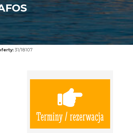
AFOS
ferty:
31/18107
Terminy / rezerwacja