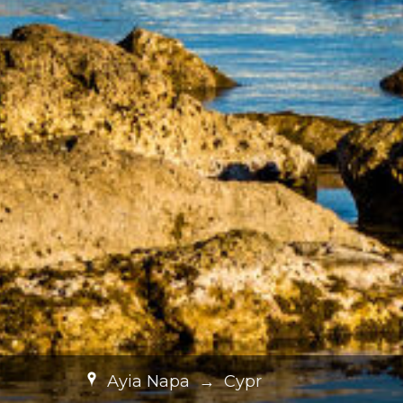
Ayia Napa
→
Cypr