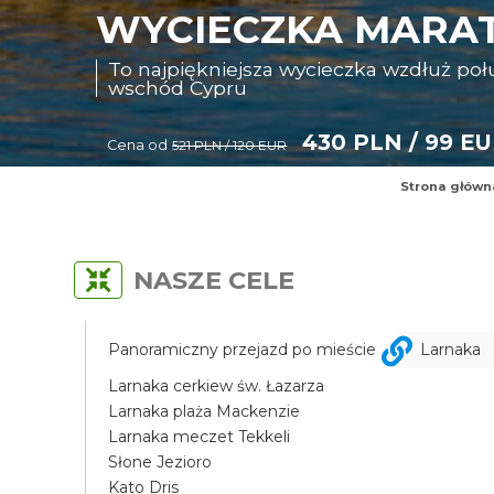
WYCIECZKA MARAT
To najpiękniejsza wycieczka wzdłuż p
wschód Cypru
430 PLN / 99 E
Cena od
521 PLN / 120 EUR
Strona główn
NASZE CELE
Panoramiczny przejazd po mieście
Larnaka
Larnaka cerkiew św. Łazarza
Larnaka plaża Mackenzie
Larnaka meczet Tekkeli
Słone Jezioro
Kato Dris