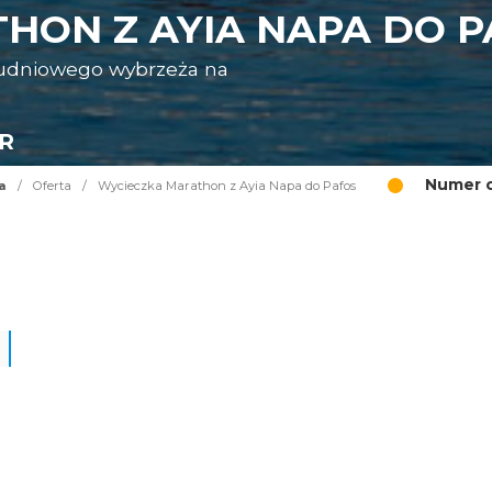
HON Z AYIA NAPA DO P
ołudniowego wybrzeża na
UR
Numer o
a
/
Oferta
/
Wycieczka Marathon z Ayia Napa do Pafos