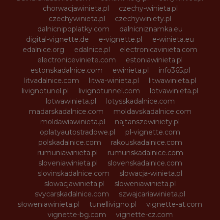
chorwacjawinieta.pl
czechy-winieta.pl
czechywinieta.pl
czechywiniety.pl
dalnicnipoplatky.com
dalnicniznamka.eu
digital-vignette.de
e-vignette.pl
e-winieta.eu
edalnice.org
edalnice.pl
electronicavinieta.com
electroniceviniete.com
estoniawinieta.pl
estonskadalnice.com
ewinieta.pl
info365.pl
litvadalnice.com
litwa-winieta.pl
litwawinieta.pl
livignotunel.pl
livignotunnel.com
lotvawinieta.pl
lotwawinieta.pl
lotysskadalnice.com
madarskadalnice.com
moldavskadalnice.com
moldawiawinieta.pl
najtanszewiniety.pl
oplatyautostradowe.pl
pl-vignette.com
polskadalnice.com
rakouskadalnice.com
rumuniawinieta.pl
rumunskadalnice.com
sloveniawinieta.pl
slovenskadalnice.com
slovinskadalnice.com
slowacja-winieta.pl
slowacjawinieta.pl
sloweniawinieta.pl
svycarskadalnice.com
szwajcariawinieta.pl
słoweniawinieta.pl
tunellivigno.pl
vignette-at.com
vignette-bg.com
vignette-cz.com