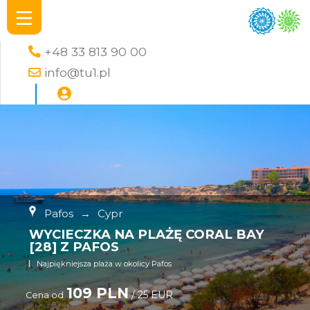
+48 33 813 90 00
info@tu1.pl
Pafos
→
Cypr
WYCIECZKA NA PLAŻĘ CORAL BAY
[28] Z PAFOS
Najpiękniejsza plaża w okolicy Pafos
109 PLN
/ 25 EUR
Cena od