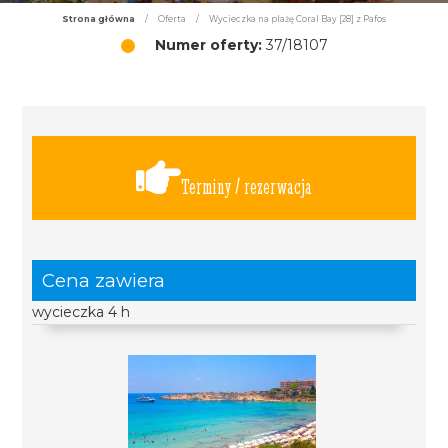
Strona główna
/
Oferta
/
Wycieczka na plażę Coral Bay [28] z Pafos
Numer oferty:
37/18107
Terminy / rezerwacja
Cena zawiera
wycieczka 4 h