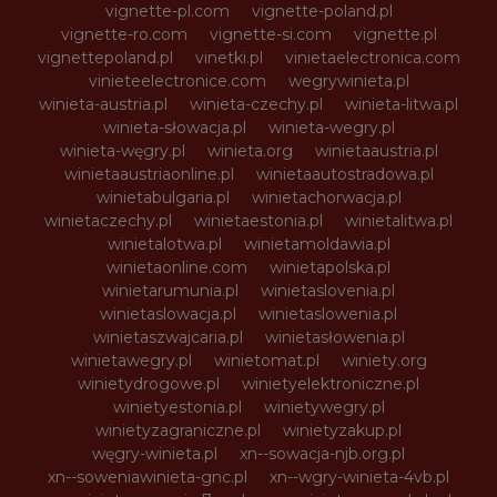
vignette-pl.com
vignette-poland.pl
vignette-ro.com
vignette-si.com
vignette.pl
vignettepoland.pl
vinetki.pl
vinietaelectronica.com
vinieteelectronice.com
wegrywinieta.pl
winieta-austria.pl
winieta-czechy.pl
winieta-litwa.pl
winieta-słowacja.pl
winieta-wegry.pl
winieta-węgry.pl
winieta.org
winietaaustria.pl
winietaaustriaonline.pl
winietaautostradowa.pl
winietabulgaria.pl
winietachorwacja.pl
winietaczechy.pl
winietaestonia.pl
winietalitwa.pl
winietalotwa.pl
winietamoldawia.pl
winietaonline.com
winietapolska.pl
winietarumunia.pl
winietaslovenia.pl
winietaslowacja.pl
winietaslowenia.pl
winietaszwajcaria.pl
winietasłowenia.pl
winietawegry.pl
winietomat.pl
winiety.org
winietydrogowe.pl
winietyelektroniczne.pl
winietyestonia.pl
winietywegry.pl
winietyzagraniczne.pl
winietyzakup.pl
węgry-winieta.pl
xn--sowacja-njb.org.pl
xn--soweniawinieta-gnc.pl
xn--wgry-winieta-4vb.pl