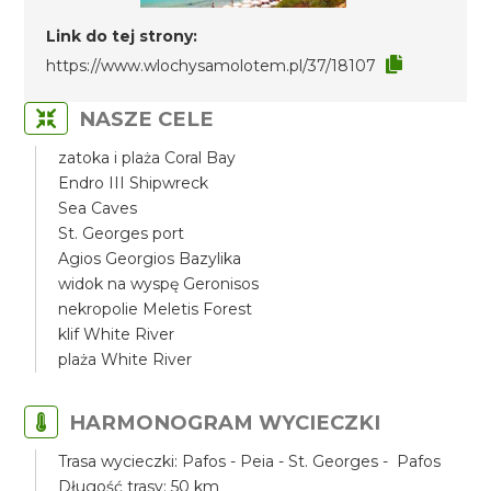
Link do tej strony:
https://www.wlochysamolotem.pl/37/18107
NASZE CELE
zatoka i plaża Coral Bay
Endro III Shipwreck
Sea Caves
St. Georges port
Agios Georgios Bazylika
widok na wyspę Geronisos
nekropolie Meletis Forest
klif White River
plaża White River
HARMONOGRAM WYCIECZKI
Trasa wycieczki: Pafos - Peia - St. Georges - Pafos
Długość trasy: 50 km