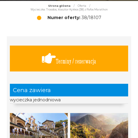
Strona główna
/
Oferta
/
Wycieczka: Troodos, klasztor Kykkos [38] z Pafos Marathon
Numer oferty:
38/18107
Terminy / rezerwacja
Cena zawiera
wycieczka jednodniowa