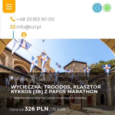
+48 33 813 90 00
info@tu1.pl
Pafos
→
Cypr
WYCIECZKA: TROODOS, KLASZTOR
KYKKOS [38] Z PAFOS MARATHON
Najpiękniejsze góry na Cyprze i bizantyjskie klasztory
326 PLN
/ 75 EUR
Cena od