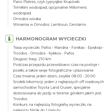
Pano Platres, czyli cyprysjkie Krupówki
Trimiklini wodospad, opcjonalnie Millomeris
wodospad
Omodos wioska
Winiarnia w Omodos: Lambouri, Gerolamo
HARMONOGRAM WYCIECZKI
Trasa wycieczki: Pafos - Mandria - Fonikas - Episkopi -
Troodos - Omodos - Kykkos - Pafos
Długość trasy: 210 km
Podczas przejazdu przewidziano czas na postoje i
posiłki, a także sesje fotograficzne i plażowanie
Czas trwania: jeden dzień, zwykle 08:00 - 20:00
Środek lokomocji: jeden z najlepszych off roadowych
samochodów Toyota Land Cruiser, specjalnie
dostosowana do jazdy w terenie górskim jakim jest
Troodos.
Konkurs: na najlepszą fotografię wycieczki, na
najlepszy filmik do 1 minuty.