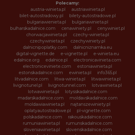
Polecamy:
austria-winieta.pl
austriawinieta.pl
bilet-autostradowy.pl
bilety-autostradowe.pl
bulgariawienieta.pl
bulgariawinieta.pl
bulharskadalnice.com
cenawiniety.pl
cenywiniet.pl
chorwacjawinieta.pl
czechy-winieta.pl
czechywinieta.pl
czechywiniety.pl
dalnicnipoplatky.com
dalnicniznamka.eu
digital-vignette.de
e-vignette.pl
e-winieta.eu
edalnice.org
edalnice.pl
electronicavinieta.com
electroniceviniete.com
estoniawinieta.pl
estonskadalnice.com
ewinieta.pl
info365.pl
litvadalnice.com
litwa-winieta.pl
litwawinieta.pl
livignotunel.pl
livignotunnel.com
lotvawinieta.pl
lotwawinieta.pl
lotysskadalnice.com
madarskadalnice.com
moldavskadalnice.com
moldawiawinieta.pl
najtanszewiniety.pl
oplatyautostradowe.pl
pl-vignette.com
polskadalnice.com
rakouskadalnice.com
rumuniawinieta.pl
rumunskadalnice.com
sloveniawinieta.pl
slovenskadalnice.com