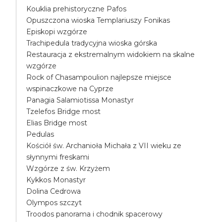
Kouklia prehistoryczne Pafos
Opuszczona wioska Templariuszy Fonikas
Episkopi wzgórze
Trachipedula tradycyjna wioska górska
Restauracja z ekstremalnym widokiem na skalne
wzgórze
Rock of Chasampoulion najlepsze miejsce
wspinaczkowe na Cyprze
Panagia Salamiotissa Monastyr
Tzelefos Bridge most
Elias Bridge most
Pedulas
Kościół św. Archanioła Michała z VII wieku ze
słynnymi freskami
Wzgórze z św. Krzyżem
Kykkos Monastyr
Dolina Cedrowa
Olympos szczyt
Troodos panorama i chodnik spacerowy