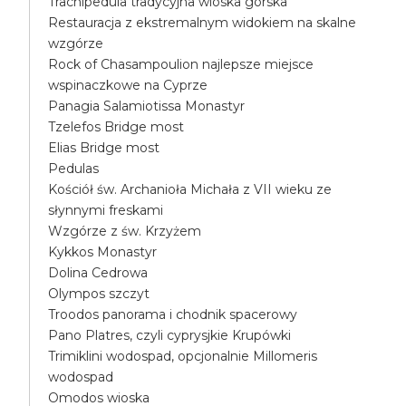
Trachipedula tradycyjna wioska górska
Restauracja z ekstremalnym widokiem na skalne
wzgórze
Rock of Chasampoulion najlepsze miejsce
wspinaczkowe na Cyprze
Panagia Salamiotissa Monastyr
Tzelefos Bridge most
Elias Bridge most
Pedulas
Kościół św. Archanioła Michała z VII wieku ze
słynnymi freskami
Wzgórze z św. Krzyżem
Kykkos Monastyr
Dolina Cedrowa
Olympos szczyt
Troodos panorama i chodnik spacerowy
Pano Platres, czyli cyprysjkie Krupówki
Trimiklini wodospad, opcjonalnie Millomeris
wodospad
Omodos wioska