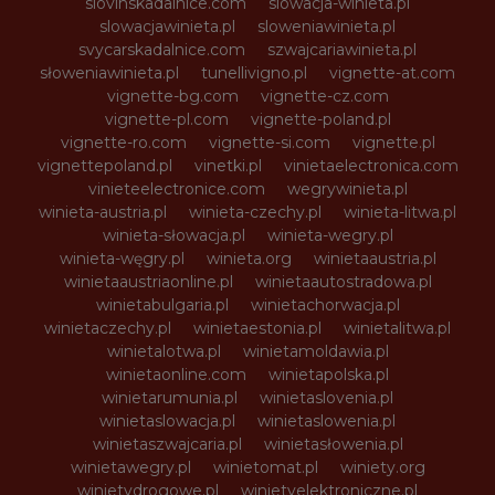
slovinskadalnice.com
slowacja-winieta.pl
slowacjawinieta.pl
sloweniawinieta.pl
svycarskadalnice.com
szwajcariawinieta.pl
słoweniawinieta.pl
tunellivigno.pl
vignette-at.com
vignette-bg.com
vignette-cz.com
vignette-pl.com
vignette-poland.pl
vignette-ro.com
vignette-si.com
vignette.pl
vignettepoland.pl
vinetki.pl
vinietaelectronica.com
vinieteelectronice.com
wegrywinieta.pl
winieta-austria.pl
winieta-czechy.pl
winieta-litwa.pl
winieta-słowacja.pl
winieta-wegry.pl
winieta-węgry.pl
winieta.org
winietaaustria.pl
winietaaustriaonline.pl
winietaautostradowa.pl
winietabulgaria.pl
winietachorwacja.pl
winietaczechy.pl
winietaestonia.pl
winietalitwa.pl
winietalotwa.pl
winietamoldawia.pl
winietaonline.com
winietapolska.pl
winietarumunia.pl
winietaslovenia.pl
winietaslowacja.pl
winietaslowenia.pl
winietaszwajcaria.pl
winietasłowenia.pl
winietawegry.pl
winietomat.pl
winiety.org
winietydrogowe.pl
winietyelektroniczne.pl