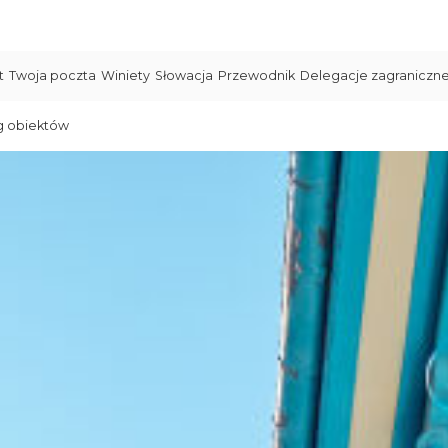
t
Twoja poczta
Winiety
Słowacja
Przewodnik
Delegacje zagraniczn
g obiektów