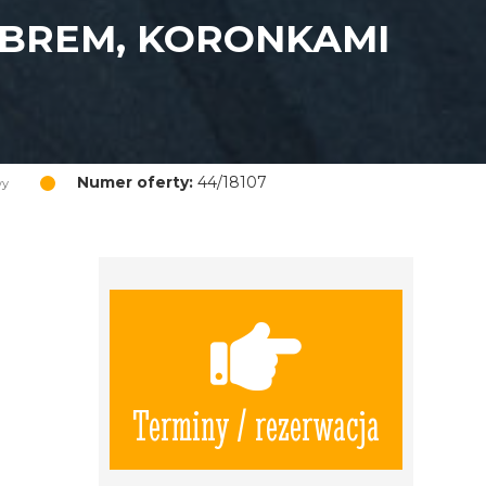
EBREM, KORONKAMI
Numer oferty:
44/18107
wy
Terminy / rezerwacja