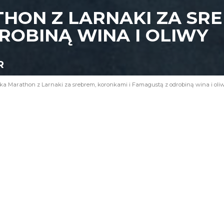
HON Z LARNAKI ZA SR
ROBINĄ WINA I OLIWY
R
ka Marathon z Larnaki za srebrem, koronkami i Famagustą z odrobiną wina i oli