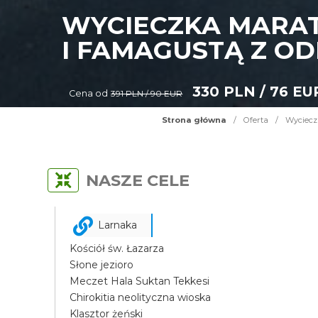
WYCIECZKA MARAT
I FAMAGUSTĄ Z OD
330 PLN / 76 EU
Cena od
391 PLN / 90 EUR
Strona główna
/
Oferta
/
Wyciecz
NASZE CELE
Larnaka
Kościół św. Łazarza
Słone jezioro
Meczet Hala Suktan Tekkesi
Chirokitia neolityczna wioska
Klasztor żeński