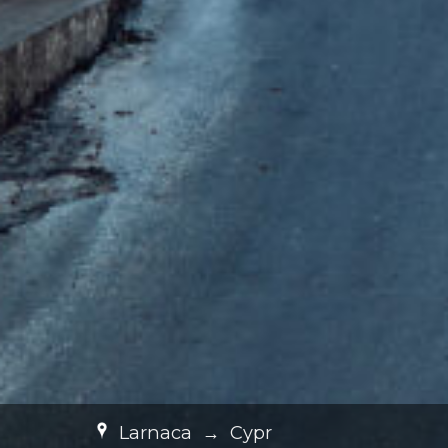
Larnaca
→
Cypr