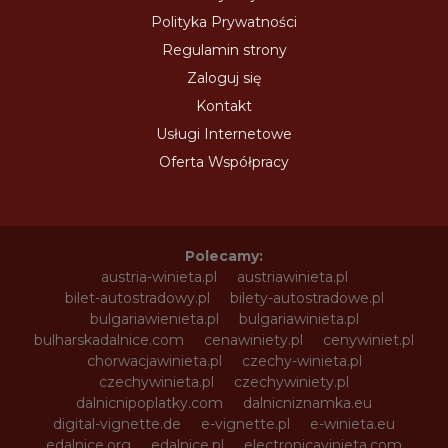
Polityka Prywatności
Regulamin strony
Zaloguj się
Kontakt
Usługi Internetowe
Oferta Współpracy
Polecamy:
austria-winieta.pl
austriawinieta.pl
bilet-autostradowy.pl
bilety-autostradowe.pl
bulgariawienieta.pl
bulgariawinieta.pl
bulharskadalnice.com
cenawiniety.pl
cenywiniet.pl
chorwacjawinieta.pl
czechy-winieta.pl
czechywinieta.pl
czechywiniety.pl
dalnicnipoplatky.com
dalnicniznamka.eu
digital-vignette.de
e-vignette.pl
e-winieta.eu
edalnice.org
edalnice.pl
electronicavinieta.com