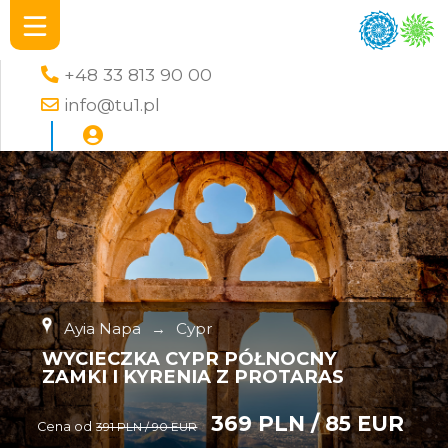
+48 33 813 90 00
info@tu1.pl
Ayia Napa
→
Cypr
WYCIECZKA CYPR PÓŁNOCNY
ZAMKI I KYRENIA Z PROTARAS
369 PLN / 85 EUR
Cena od
391 PLN / 90 EUR