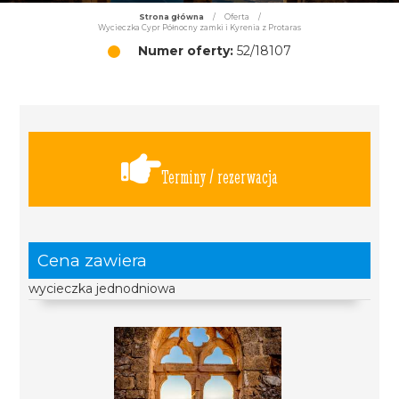
Strona główna
/
Oferta
/
Wycieczka Cypr Północny zamki i Kyrenia z Protaras
Numer oferty:
52/18107
Terminy / rezerwacja
Cena zawiera
wycieczka jednodniowa