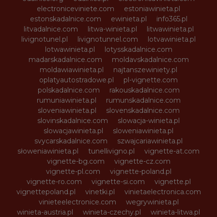
electroniceviniete.com
estoniawinieta.pl
estonskadalnice.com
ewinieta.pl
info365.pl
litvadalnice.com
litwa-winieta.pl
litwawinieta.pl
livignotunel.pl
livignotunnel.com
lotvawinieta.pl
lotwawinieta.pl
lotysskadalnice.com
madarskadalnice.com
moldavskadalnice.com
moldawiawinieta.pl
najtanszewiniety.pl
oplatyautostradowe.pl
pl-vignette.com
polskadalnice.com
rakouskadalnice.com
rumuniawinieta.pl
rumunskadalnice.com
sloveniawinieta.pl
slovenskadalnice.com
slovinskadalnice.com
slowacja-winieta.pl
slowacjawinieta.pl
sloweniawinieta.pl
svycarskadalnice.com
szwajcariawinieta.pl
słoweniawinieta.pl
tunellivigno.pl
vignette-at.com
vignette-bg.com
vignette-cz.com
vignette-pl.com
vignette-poland.pl
vignette-ro.com
vignette-si.com
vignette.pl
vignettepoland.pl
vinetki.pl
vinietaelectronica.com
vinieteelectronice.com
wegrywinieta.pl
winieta-austria.pl
winieta-czechy.pl
winieta-litwa.pl