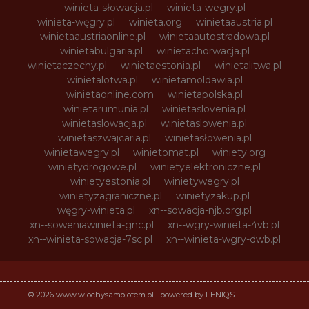
winieta-słowacja.pl
winieta-wegry.pl
winieta-węgry.pl
winieta.org
winietaaustria.pl
winietaaustriaonline.pl
winietaautostradowa.pl
winietabulgaria.pl
winietachorwacja.pl
winietaczechy.pl
winietaestonia.pl
winietalitwa.pl
winietalotwa.pl
winietamoldawia.pl
winietaonline.com
winietapolska.pl
winietarumunia.pl
winietaslovenia.pl
winietaslowacja.pl
winietaslowenia.pl
winietaszwajcaria.pl
winietasłowenia.pl
winietawegry.pl
winietomat.pl
winiety.org
winietydrogowe.pl
winietyelektroniczne.pl
winietyestonia.pl
winietywegry.pl
winietyzagraniczne.pl
winietyzakup.pl
węgry-winieta.pl
xn--sowacja-njb.org.pl
xn--soweniawinieta-gnc.pl
xn--wgry-winieta-4vb.pl
xn--winieta-sowacja-7sc.pl
xn--winieta-wgry-dwb.pl
© 2026 www.wlochysamolotem.pl | powered by FENIQS