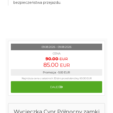
bezpieczeństwa przejazdu.
09.08.2026 - 09.08.2026
CENA
90.00
EUR
85.00
EUR
Promocja
:
-5.00
EUR
Najniższa cena z ostatnich 30 dni przed obniżką:
60.00 EUR
DALEJ
Wycieczka Cypr Północny zamki