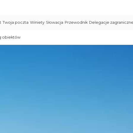
t
Twoja poczta
Winiety
Słowacja
Przewodnik
Delegacje zagraniczn
g obiektów