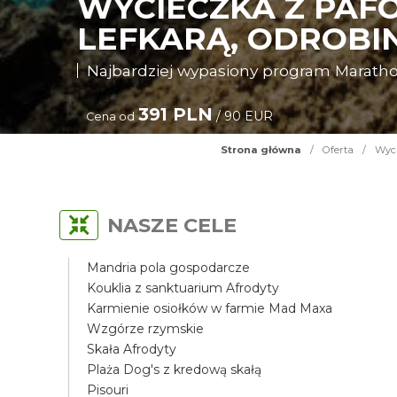
WYCIECZKA Z PAF
LEFKARĄ, ODROBIN
Najbardziej wypasiony program Maratho
391 PLN
/ 90 EUR
Cena od
Strona główna
/
Oferta
/
Wyci
NASZE CELE
Mandria pola gospodarcze
Kouklia z sanktuarium Afrodyty
Karmienie osiołków w farmie Mad Maxa
Wzgórze rzymskie
Skała Afrodyty
Plaża Dog's z kredową skałą
Pisouri