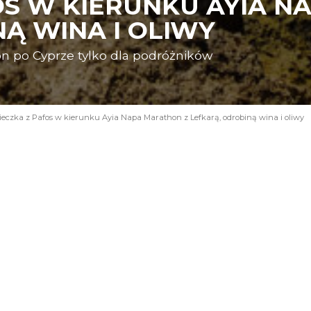
OS W KIERUNKU AYIA N
Ą WINA I OLIWY
n po Cyprze tylko dla podróżników
eczka z Pafos w kierunku Ayia Napa Marathon z Lefkarą, odrobiną wina i oliwy