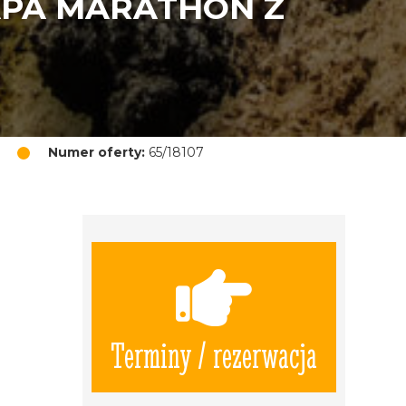
APA MARATHON Z
Numer oferty:
65/18107
Terminy / rezerwacja