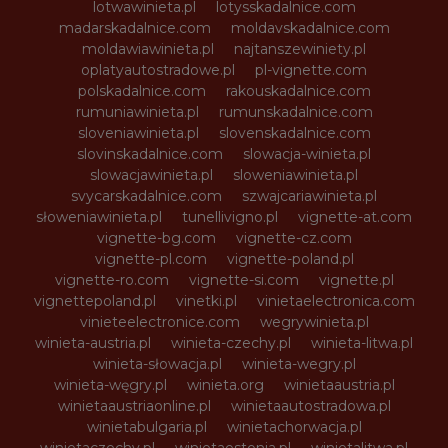
lotwawinieta.pl
lotysskadalnice.com
madarskadalnice.com
moldavskadalnice.com
moldawiawinieta.pl
najtanszewiniety.pl
oplatyautostradowe.pl
pl-vignette.com
polskadalnice.com
rakouskadalnice.com
rumuniawinieta.pl
rumunskadalnice.com
sloveniawinieta.pl
slovenskadalnice.com
slovinskadalnice.com
slowacja-winieta.pl
slowacjawinieta.pl
sloweniawinieta.pl
svycarskadalnice.com
szwajcariawinieta.pl
słoweniawinieta.pl
tunellivigno.pl
vignette-at.com
vignette-bg.com
vignette-cz.com
vignette-pl.com
vignette-poland.pl
vignette-ro.com
vignette-si.com
vignette.pl
vignettepoland.pl
vinetki.pl
vinietaelectronica.com
vinieteelectronice.com
wegrywinieta.pl
winieta-austria.pl
winieta-czechy.pl
winieta-litwa.pl
winieta-słowacja.pl
winieta-wegry.pl
winieta-węgry.pl
winieta.org
winietaaustria.pl
winietaaustriaonline.pl
winietaautostradowa.pl
winietabulgaria.pl
winietachorwacja.pl
winietaczechy.pl
winietaestonia.pl
winietalitwa.pl