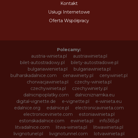
Kontakt
Usługi Internetowe
Oferta Współpracy
Polecamy:
austria-winieta.pl
austriawinieta.pl
bilet-autostradowy.pl
bilety-autostradowe.pl
bulgariawienieta.pl
bulgariawinieta.pl
bulharskadalnice.com
cenawiniety.pl
cenywiniet.pl
chorwacjawinieta.pl
czechy-winieta.pl
czechywinieta.pl
czechywiniety.pl
dalnicnipoplatky.com
dalnicniznamka.eu
digital-vignette.de
e-vignette.pl
e-winieta.eu
edalnice.org
edalnice.pl
electronicavinieta.com
electroniceviniete.com
estoniawinieta.pl
estonskadalnice.com
ewinieta.pl
info365.pl
litvadalnice.com
litwa-winieta.pl
litwawinieta.pl
livignotunel.pl
livignotunnel.com
lotvawinieta.pl