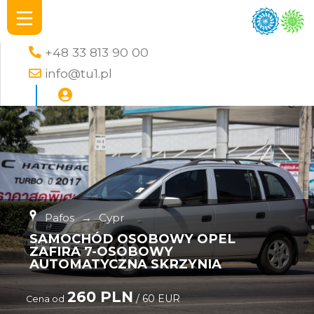
+48 33 813 90 00
info@tu1.pl
Pafos
→
Cypr
SAMOCHÓD OSOBOWY OPEL
ZAFIRA 7-OSOBOWY
AUTOMATYCZNA SKRZYNIA
260 PLN
/ 60 EUR
Cena od