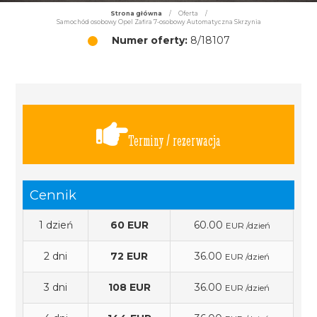
Strona główna
/
Oferta
/
Samochód osobowy Opel Zafira 7-osobowy Automatyczna Skrzynia
Numer oferty:
8/18107
Terminy / rezerwacja
Cennik
1 dzień
60 EUR
60.00
EUR /dzień
2 dni
72 EUR
36.00
EUR /dzień
3 dni
108 EUR
36.00
EUR /dzień