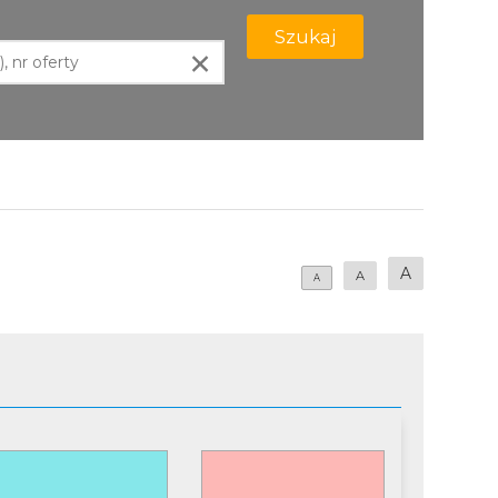
Szukaj
×
A
A
A