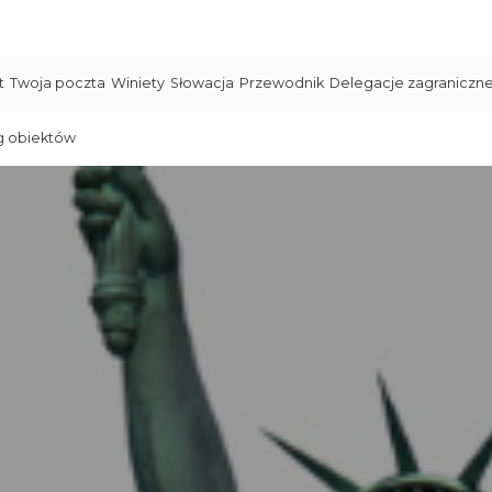
t
Twoja poczta
Winiety
Słowacja
Przewodnik
Delegacje zagraniczn
g obiektów