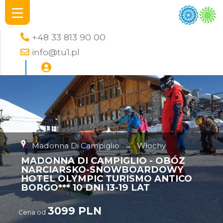
+48 33 813 90 00
info@tu1.pl
Madonna Di Campiglio
→
Włochy
MADONNA DI CAMPIGLIO - OBÓZ
NARCIARSKO-SNOWBOARDOWY
HOTEL OLYMPIC TURISMO ANTICO
BORGO*** 10 DNI 13-19 LAT
3099 PLN
Cena od