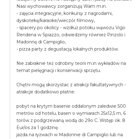
Nasi wychowawcy zorganizują Wam m.in.
- zajęcia integracyjne, konkursy z nagrodami,
dyskotekę/karaoke/wieczór filmowy,
- spacery po okolicy - wzdłuż potoku wąwozu Vigo
Rendena w Spiazzo, odwiedzimy również Pinzolo i
Madonnę di Campiglio,
- pizza party z degustacją lokalnych produktów.
Nie zabraknie też odrobiny teorii m.in wykładów na
temat pielęgnacji i konserwacji sprzętu.
Chętni mogą skorzystać z atrakcji fakultatywnych -
atrakcje dodatkowo płatne:
pobyt na krytym basenie oddalonym zaledwie 500
metrów od hotelu, basen o wymiarach 25x12,5 m, 6
torów z podgrzewaną wodą do 29o C. Wstęp ok. 8
Eur/os za 1 godzinę.
jazda na łyżwach w Madonnie di Campiglio lub na