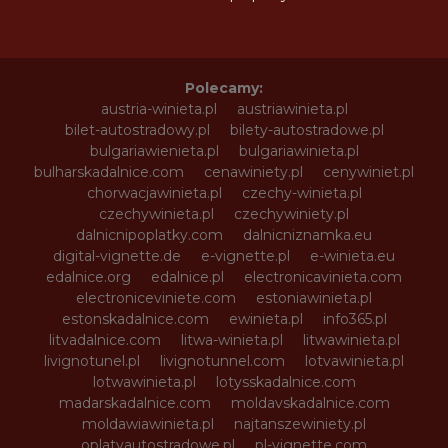
Polecamy:
austria-winieta.pl
austriawinieta.pl
bilet-autostradowy.pl
bilety-autostradowe.pl
bulgariawienieta.pl
bulgariawinieta.pl
bulharskadalnice.com
cenawiniety.pl
cenywiniet.pl
chorwacjawinieta.pl
czechy-winieta.pl
czechywinieta.pl
czechywiniety.pl
dalnicnipoplatky.com
dalnicniznamka.eu
digital-vignette.de
e-vignette.pl
e-winieta.eu
edalnice.org
edalnice.pl
electronicavinieta.com
electroniceviniete.com
estoniawinieta.pl
estonskadalnice.com
ewinieta.pl
info365.pl
litvadalnice.com
litwa-winieta.pl
litwawinieta.pl
livignotunel.pl
livignotunnel.com
lotvawinieta.pl
lotwawinieta.pl
lotysskadalnice.com
madarskadalnice.com
moldavskadalnice.com
moldawiawinieta.pl
najtanszewiniety.pl
oplatyautostradowe.pl
pl-vignette.com