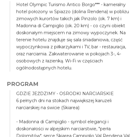
Hotel Olympic Turismo Antico Borgo*** - kameralny
hotel położony w Spiazzo (dolina Rendena) w pobliżu
zimowych kurortów takich jak Pinzolo (ok. 7 km) i
Madonna di Campiglio (ok. 20 km) - co czyni obiekt
doskonałym miejscem na zimowy wypoczynek. Na
terenie hotelu znajduje się sala śniadaniowa, część
wypoczynkowa z piłkarzykami i TV, bar - restauracja,
oraz narciarnia. Zakwaterowanie w pokojach 3-, 4-
osobowych z łazienką. Wi-Fi w częściach
ogólnodostępnych hotelu.
PROGRAM
GDZIE JEŹDZIMY - OŚRODKI NARCIARSKIE
6 pełnych dni na stokach największej karuzeli
narciarskiej na świcie (Skiarea):
- Madonna di Campiglio - symbol elegancji i
doskonałości w alpejskim narciarstwie, "perła
Dolomitów", serce Skiarea Campiglio Val Rendena Val