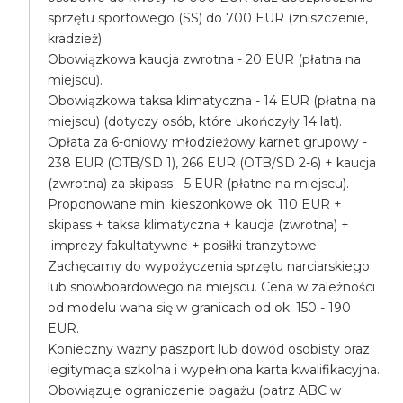
sprzętu sportowego (SS) do 700 EUR (zniszczenie,
kradzież).
Obowiązkowa kaucja zwrotna - 20 EUR (płatna na
miejscu).
Obowiązkowa taksa klimatyczna - 14 EUR (płatna na
miejscu) (dotyczy osób, które ukończyły 14 lat).
Opłata za 6-dniowy młodzieżowy karnet grupowy -
238 EUR (OTB/SD 1), 266 EUR (OTB/SD 2-6) + kaucja
(zwrotna) za skipass - 5 EUR (płatne na miejscu).
Proponowane min. kieszonkowe ok. 110 EUR +
skipass + taksa klimatyczna + kaucja (zwrotna) +
imprezy fakultatywne + posiłki tranzytowe.
Zachęcamy do wypożyczenia sprzętu narciarskiego
lub snowboardowego na miejscu. Cena w zależności
od modelu waha się w granicach od ok. 150 - 190
EUR.
Konieczny ważny paszport lub dowód osobisty oraz
legitymacja szkolna i wypełniona karta kwalifikacyjna.
Obowiązuje ograniczenie bagażu (patrz ABC w