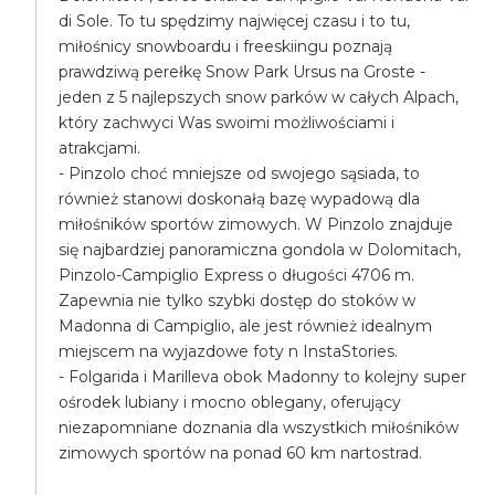
di Sole. To tu spędzimy najwięcej czasu i to tu,
miłośnicy snowboardu i freeskiingu poznają
prawdziwą perełkę Snow Park Ursus na Groste -
jeden z 5 najlepszych snow parków w całych Alpach,
który zachwyci Was swoimi możliwościami i
atrakcjami.
- Pinzolo choć mniejsze od swojego sąsiada, to
również stanowi doskonałą bazę wypadową dla
miłośników sportów zimowych. W Pinzolo znajduje
się najbardziej panoramiczna gondola w Dolomitach,
Pinzolo-Campiglio Express o długości 4706 m.
Zapewnia nie tylko szybki dostęp do stoków w
Madonna di Campiglio, ale jest również idealnym
miejscem na wyjazdowe foty n InstaStories.
- Folgarida i Marilleva obok Madonny to kolejny super
ośrodek lubiany i mocno oblegany, oferujący
niezapomniane doznania dla wszystkich miłośników
zimowych sportów na ponad 60 km nartostrad.