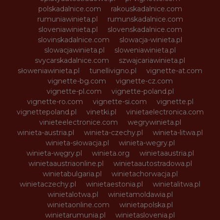
polskadalnice.com
rakouskadalnice.com
rumuniawinieta.pl
rumunskadalnice.com
sloveniawinieta.pl
slovenskadalnice.com
slovinskadalnice.com
slowacja-winieta.pl
slowacjawinieta.pl
sloweniawinieta.pl
svycarskadalnice.com
szwajcariawinieta.pl
słoweniawinieta.pl
tunellivigno.pl
vignette-at.com
vignette-bg.com
vignette-cz.com
vignette-pl.com
vignette-poland.pl
vignette-ro.com
vignette-si.com
vignette.pl
vignettepoland.pl
vinetki.pl
vinietaelectronica.com
vinieteelectronice.com
wegrywinieta.pl
winieta-austria.pl
winieta-czechy.pl
winieta-litwa.pl
winieta-słowacja.pl
winieta-wegry.pl
winieta-węgry.pl
winieta.org
winietaaustria.pl
winietaaustriaonline.pl
winietaautostradowa.pl
winietabulgaria.pl
winietachorwacja.pl
winietaczechy.pl
winietaestonia.pl
winietalitwa.pl
winietalotwa.pl
winietamoldawia.pl
winietaonline.com
winietapolska.pl
winietarumunia.pl
winietaslovenia.pl