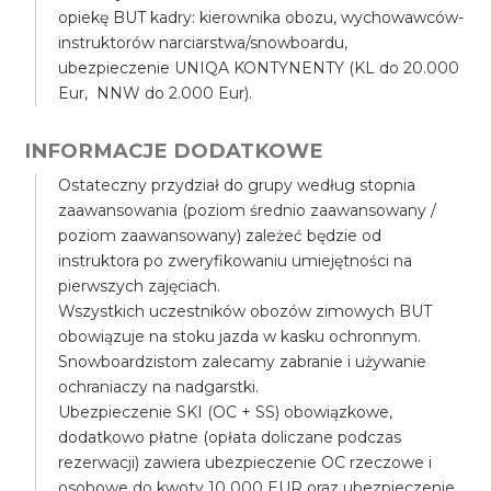
opiekę BUT kadry: kierownika obozu, wychowawców-
instruktorów narciarstwa/snowboardu,
ubezpieczenie UNIQA KONTYNENTY (KL do 20.000
Eur, NNW do 2.000 Eur).
INFORMACJE DODATKOWE
Ostateczny przydział do grupy według stopnia
zaawansowania (poziom średnio zaawansowany /
poziom zaawansowany) zależeć będzie od
instruktora po zweryfikowaniu umiejętności na
pierwszych zajęciach.
Wszystkich uczestników obozów zimowych BUT
obowiązuje na stoku jazda w kasku ochronnym.
Snowboardzistom zalecamy zabranie i używanie
ochraniaczy na nadgarstki.
Ubezpieczenie SKI (OC + SS) obowiązkowe,
dodatkowo płatne (opłata doliczane podczas
rezerwacji) zawiera ubezpieczenie OC rzeczowe i
osobowe do kwoty 10 000 EUR oraz ubezpieczenie