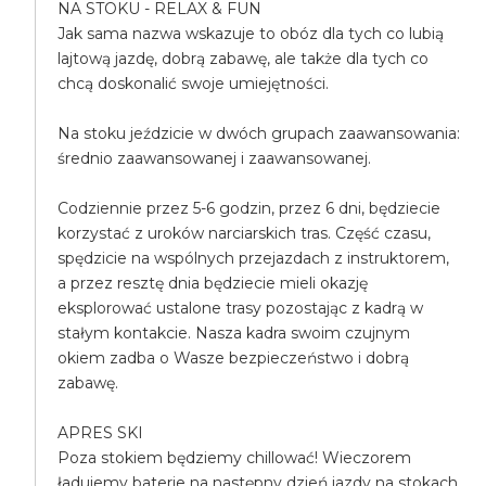
NA STOKU - RELAX & FUN
Jak sama nazwa wskazuje to obóz dla tych co lubią
lajtową jazdę, dobrą zabawę, ale także dla tych co
chcą doskonalić swoje umiejętności.
Na stoku jeździcie w dwóch grupach zaawansowania:
średnio zaawansowanej i zaawansowanej.
Codziennie przez 5-6 godzin, przez 6 dni, będziecie
korzystać z uroków narciarskich tras. Część czasu,
spędzicie na wspólnych przejazdach z instruktorem,
a przez resztę dnia będziecie mieli okazję
eksplorować ustalone trasy pozostając z kadrą w
stałym kontakcie. Nasza kadra swoim czujnym
okiem zadba o Wasze bezpieczeństwo i dobrą
zabawę.
APRES SKI
Poza stokiem będziemy chillować! Wieczorem
ładujemy baterie na następny dzień jazdy na stokach.