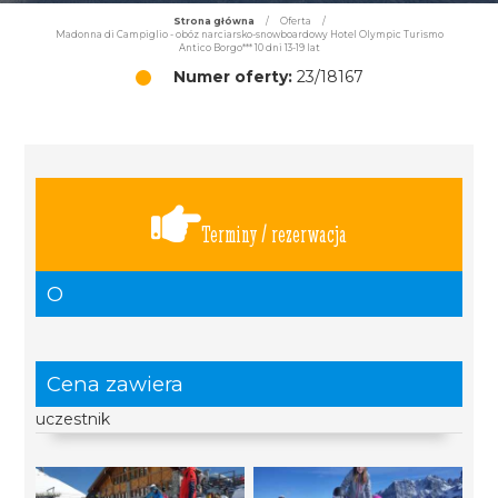
Strona główna
/
Oferta
/
Madonna di Campiglio - obóz narciarsko-snowboardowy Hotel Olympic Turismo
Antico Borgo*** 10 dni 13-19 lat
Numer oferty:
23/18167
Terminy / rezerwacja
O
Cena zawiera
uczestnik